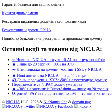
Гарантія безпеки для ваших клієнтів
Купити дроп-домени
Реєстрація видалених доменів з seo показниками
Безкоштовний домен .PP.UA
Повністю безкоштовна реєстрація та продовження домену
Останні акції та новини від NIC.UA:
✨ Новинка NIC.UA: потужний AI-конструктор сайтів
🔥 Лише до 20 серпня: −80% на .CO
☀️ Літня знижка на домени, хостинг і SSL у NIC.UA
🔥 Нові домени на NIC.UA — від 44,59 грн
🎁 День народження .XYZ: -50% на реєстрацію домену
Передзамовте свій .PAY домен уже зараз
🔥 –30% на хостинг із DirectAdmin — лише до 20 травня
Отримай .PAY за пріоритетом по ТМ — тільки в квітні 20
©
NIC.UA
LLC,
2026 &
NicNames, Inc
&
domain.pay